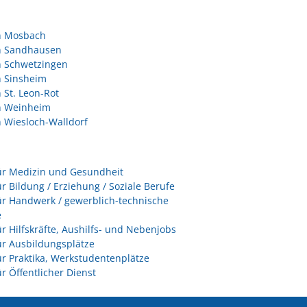
in Mosbach
in Sandhausen
n Schwetzingen
n Sinsheim
n St. Leon-Rot
in Weinheim
n Wiesloch-Walldorf
ür Medizin und Gesundheit
ür Bildung / Erziehung / Soziale Berufe
ür Handwerk / gewerblich-technische
e
ür Hilfskräfte, Aushilfs- und Nebenjobs
ür Ausbildungsplätze
ür Praktika, Werkstudentenplätze
ür Öffentlicher Dienst