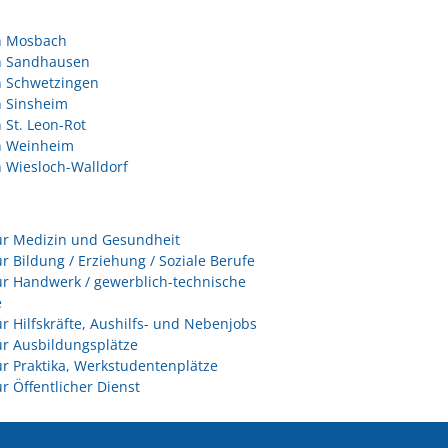
in Mosbach
in Sandhausen
n Schwetzingen
n Sinsheim
n St. Leon-Rot
in Weinheim
n Wiesloch-Walldorf
ür Medizin und Gesundheit
ür Bildung / Erziehung / Soziale Berufe
ür Handwerk / gewerblich-technische
e
ür Hilfskräfte, Aushilfs- und Nebenjobs
ür Ausbildungsplätze
ür Praktika, Werkstudentenplätze
ür Öffentlicher Dienst