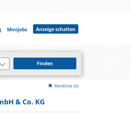
Anzeige schalten
g
Minijobs
Finden
Merkliste
(0)
mbH & Co. KG