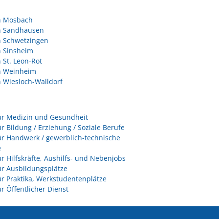
in Mosbach
in Sandhausen
n Schwetzingen
n Sinsheim
n St. Leon-Rot
in Weinheim
n Wiesloch-Walldorf
ür Medizin und Gesundheit
ür Bildung / Erziehung / Soziale Berufe
ür Handwerk / gewerblich-technische
e
ür Hilfskräfte, Aushilfs- und Nebenjobs
ür Ausbildungsplätze
ür Praktika, Werkstudentenplätze
ür Öffentlicher Dienst