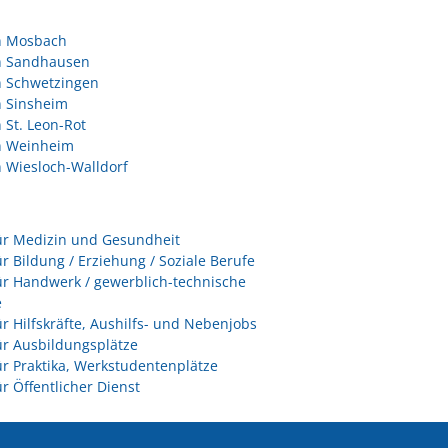
in Mosbach
in Sandhausen
n Schwetzingen
n Sinsheim
n St. Leon-Rot
in Weinheim
n Wiesloch-Walldorf
ür Medizin und Gesundheit
ür Bildung / Erziehung / Soziale Berufe
ür Handwerk / gewerblich-technische
e
ür Hilfskräfte, Aushilfs- und Nebenjobs
ür Ausbildungsplätze
ür Praktika, Werkstudentenplätze
ür Öffentlicher Dienst