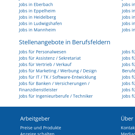
Jobs in Eberbach
Jobs i
Jobs in Eppelheim
Jobs i
Jobs in Heidelberg
Jobs i
Jobs in Ludwigshafen
Jobs 
Jobs in Mannheim
Jobs i
Stellenangebote in Berufsfeldern
Jobs für Personalwesen
Jobs f
Jobs für Assistenz / Sekretariat
Jobs f
Jobs für Vertrieb / Verkauf
Jobs f
Jobs für Marketing / Werbung / Design
Beruf
Jobs für IT / TK / Software-Entwicklung
Jobs f
Jobs für Banken / Versicherungen /
Jobs f
Finanzdienstleister
Jobs f
Jobs für Ingenieurberufe / Techniker
Jobs f
Arbeitgeber
Über
Preise und Produkte
Kontak
Anzeige schalten
Media