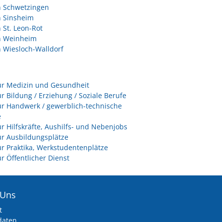
n Schwetzingen
n Sinsheim
n St. Leon-Rot
in Weinheim
n Wiesloch-Walldorf
ür Medizin und Gesundheit
ür Bildung / Erziehung / Soziale Berufe
ür Handwerk / gewerblich-technische
e
ür Hilfskräfte, Aushilfs- und Nebenjobs
ür Ausbildungsplätze
ür Praktika, Werkstudentenplätze
ür Öffentlicher Dienst
 Uns
t
daten