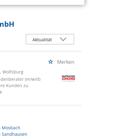
GmbH
Merken
), Wolfsburg
ndenberater (m/w/d)
sere Kunden zu
ge
in Mosbach
in Sandhausen