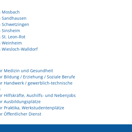
in Mosbach
in Sandhausen
n Schwetzingen
n Sinsheim
n St. Leon-Rot
in Weinheim
n Wiesloch-Walldorf
ür Medizin und Gesundheit
ür Bildung / Erziehung / Soziale Berufe
ür Handwerk / gewerblich-technische
e
ür Hilfskräfte, Aushilfs- und Nebenjobs
ür Ausbildungsplätze
ür Praktika, Werkstudentenplätze
ür Öffentlicher Dienst