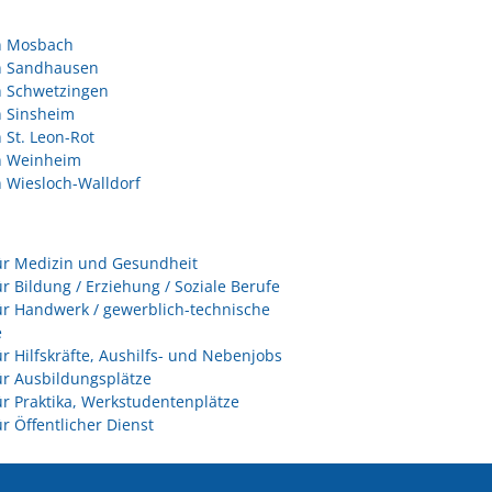
in Mosbach
in Sandhausen
n Schwetzingen
n Sinsheim
n St. Leon-Rot
in Weinheim
n Wiesloch-Walldorf
ür Medizin und Gesundheit
ür Bildung / Erziehung / Soziale Berufe
ür Handwerk / gewerblich-technische
e
ür Hilfskräfte, Aushilfs- und Nebenjobs
ür Ausbildungsplätze
ür Praktika, Werkstudentenplätze
ür Öffentlicher Dienst