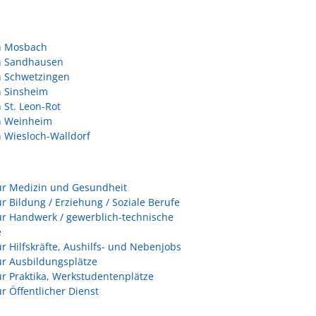
in Mosbach
in Sandhausen
n Schwetzingen
n Sinsheim
n St. Leon-Rot
in Weinheim
n Wiesloch-Walldorf
ür Medizin und Gesundheit
ür Bildung / Erziehung / Soziale Berufe
ür Handwerk / gewerblich-technische
e
ür Hilfskräfte, Aushilfs- und Nebenjobs
ür Ausbildungsplätze
ür Praktika, Werkstudentenplätze
ür Öffentlicher Dienst