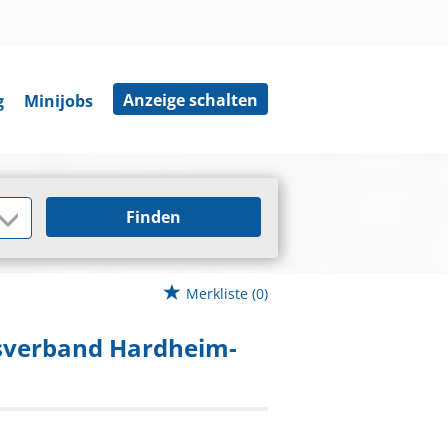
Anzeige schalten
g
Minijobs
Finden
Merkliste
(0)
sverband Hardheim-