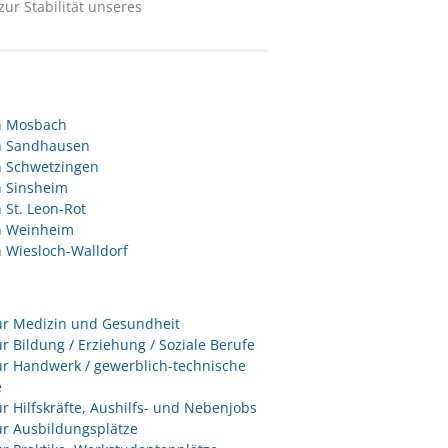
ur Stabilität unseres
in Mosbach
in Sandhausen
n Schwetzingen
n Sinsheim
n St. Leon-Rot
in Weinheim
n Wiesloch-Walldorf
ür Medizin und Gesundheit
ür Bildung / Erziehung / Soziale Berufe
ür Handwerk / gewerblich-technische
e
ür Hilfskräfte, Aushilfs- und Nebenjobs
ür Ausbildungsplätze