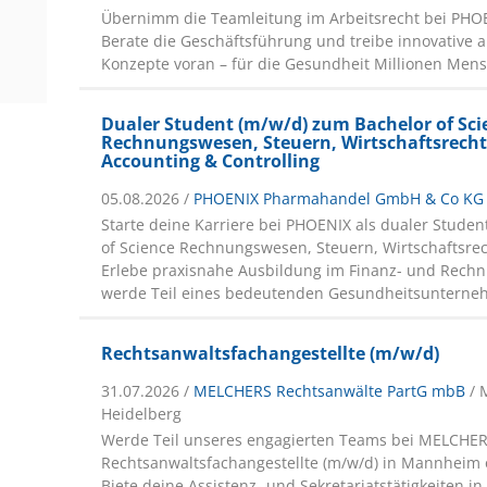
Übernimm die Teamleitung im Arbeitsrecht bei PHO
Berate die Geschäftsführung und treibe innovative a
Konzepte voran – für die Gesundheit Millionen Men
Dualer Student (m/w/d) zum Bachelor of Sci
Rechnungswesen, Steuern, Wirtschaftsrecht
Accounting & Controlling
05.08.2026 /
PHOENIX Pharmahandel GmbH & Co KG
Starte deine Karriere bei PHOENIX als dualer Studen
of Science Rechnungswesen, Steuern, Wirtschaftsre
Erlebe praxisnahe Ausbildung im Finanz- und Rec
werde Teil eines bedeutenden Gesundheitsunterne
Rechtsanwaltsfachangestellte (m/w/d)
31.07.2026 /
MELCHERS Rechtsanwälte PartG mbB
/ 
Heidelberg
Werde Teil unseres engagierten Teams bei MELCHER
Rechtsanwaltsfachangestellte (m/w/d) in Mannheim 
Biete deine Assistenz- und Sekretariatstätigkeiten i