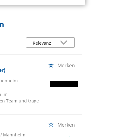
im
Merken
r)
ppenheim
n im
ten Team und trage
Merken
/ Mannheim