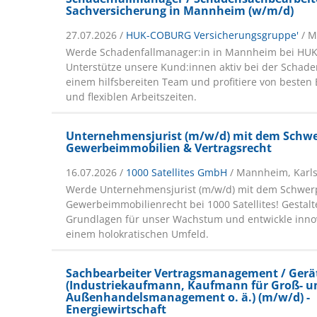
Sachversicherung in Mannheim (w/m/d)
27.07.2026 /
HUK-COBURG Versicherungsgruppe'
/ 
Werde Schadenfallmanager:in in Mannheim bei HU
Unterstütze unsere Kund:innen aktiv bei der Schad
einem hilfsbereiten Team und profitiere von beste
und flexiblen Arbeitszeiten.
Unternehmensjurist (m/w/d) mit dem Schw
Gewerbeimmobilien & Vertragsrecht
16.07.2026 /
1000 Satellites GmbH
/ Mannheim, Karl
Werde Unternehmensjurist (m/w/d) mit dem Schwer
Gewerbeimmobilienrecht bei 1000 Satellites! Gestalt
Grundlagen für unser Wachstum und entwickle inno
einem holokratischen Umfeld.
Sachbearbeiter Vertragsmanagement / Ger
(Industriekaufmann, Kaufmann für Groß- u
Außenhandelsmanagement o. ä.) (m/w/d) -
Energiewirtschaft