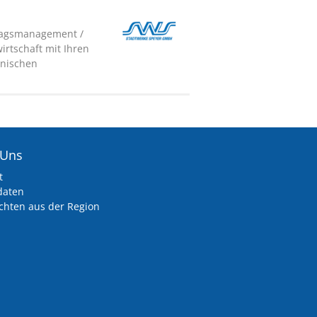
tragsmanagement /
irtschaft mit Ihren
hnischen
 Uns
t
daten
chten aus der Region