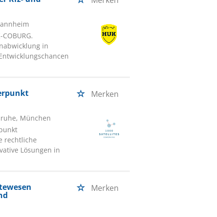
Merken
Mannheim
K-COBURG.
enabwicklung in
n Entwicklungschancen
erpunkt
Merken
sruhe, München
punkt
e rechtliche
vative Lösungen in
ätewesen
Merken
nd