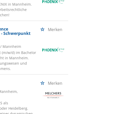
ENIX in Mannheim.
rbeitsrechtliche
schen!
ence
Merken
 - Schwerpunkt
/ Mannheim
t (m/w/d) im Bachelor
cht in Mannheim.
hnungswesen und
hmens.
Merken
Mannheim,
S als
oder Heidelberg.
n einer dynamischen