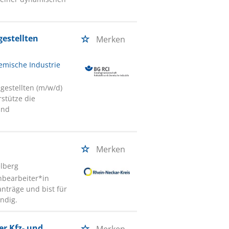
estellten
Merken
emische Industrie
gestellten (m/w/d)
stütze die
und
Merken
elberg
hbearbeiter*in
nträge und bist für
ändig.
r Kfz- und