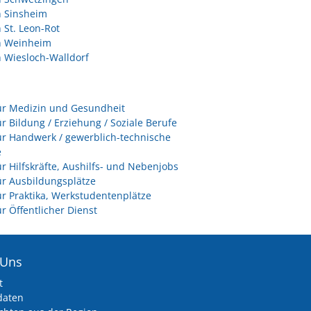
n Sinsheim
n St. Leon-Rot
in Weinheim
n Wiesloch-Walldorf
ür Medizin und Gesundheit
ür Bildung / Erziehung / Soziale Berufe
ür Handwerk / gewerblich-technische
e
ür Hilfskräfte, Aushilfs- und Nebenjobs
ür Ausbildungsplätze
ür Praktika, Werkstudentenplätze
ür Öffentlicher Dienst
 Uns
t
daten