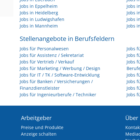
Jobs in Eppelheim
Jobs i
Jobs in Heidelberg
Jobs i
Jobs in Ludwigshafen
Jobs 
Jobs in Mannheim
Jobs i
Stellenangebote in Berufsfeldern
Jobs für Personalwesen
Jobs f
Jobs für Assistenz / Sekretariat
Jobs f
Jobs für Vertrieb / Verkauf
Jobs f
Jobs für Marketing / Werbung / Design
Beruf
Jobs für IT / TK / Software-Entwicklung
Jobs f
Jobs für Banken / Versicherungen /
Jobs f
Finanzdienstleister
Jobs f
Jobs für Ingenieurberufe / Techniker
Jobs f
Arbeitgeber
Über
Preise und Produkte
Kontak
Anzeige schalten
Media