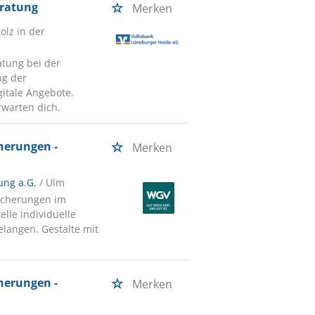
eratung
Merken
olz in der
tung bei der
ng der
itale Angebote.
rwarten dich.
herungen -
Merken
ng a.G.
/ Ulm
icherungen im
elle individuelle
langen. Gestalte mit
herungen -
Merken