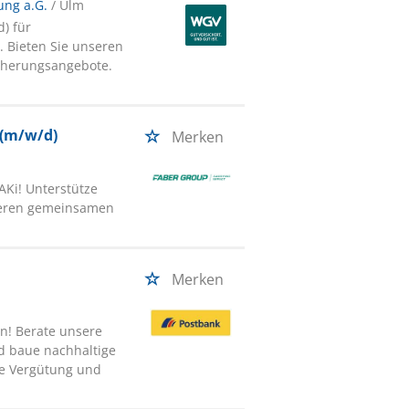
ng a.G.
/ Ulm
) für
 Bieten Sie unseren
icherungsangebote.
 (m/w/d)
Merken
AKi! Unterstütze
seren gemeinsamen
Merken
n! Berate unsere
d baue nachhaltige
te Vergütung und