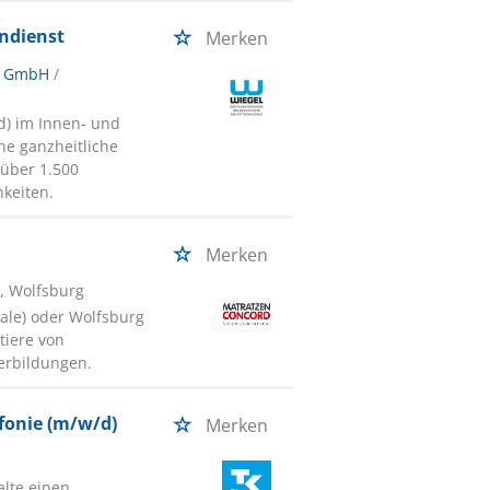
ndienst
Merken
n GmbH
/
d) im Innen- und
e ganzheitliche
 über 1.500
hkeiten.
Merken
), Wolfsburg
ale) oder Wolfsburg
tiere von
terbildungen.
fonie (m/w/d)
Merken
alte einen