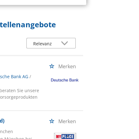
Stellenangebote
Merken
tsche Bank AG
/
beraten Sie unsere
Vorsorgeprodukten
d)
Merken
ünchen
in München bei