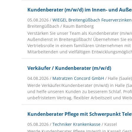
Kundenberater (m/w/d) im Innen- und Auße
05.08.2026 /
WIEGEL Breitengüßbach Feuerverzinke
Breitengüßbach / Raum Bamberg
Verstärken Sie unser Team als Kundenberater (m/w/
Außendienst in Breitengüßbach! Übernehmen Sie ein
Vertriebsrolle in einem familiären Unternehmen mit
Mitarbeitenden und vielfältigen Entwicklungsmöglic
Verkäufer / Kundenberater (m/w/d)
04.08.2026 /
Matratzen Concord GmbH
/ Halle (Saale
Werde Verkäufer/Kundenberater (m/w/d) in Halle (Sa
und helfe unseren Kunden zu besserem Schlaf. Profi
unbefristetem Vertrag, flexibler Arbeitszeit und Wei
Kundenberater Pflege mit Schwerpunkt Tele
05.08.2026 /
Techniker Krankenkasse
/ Kassel
Werde Kundenberater Pflege (m/w/d) in Kassel! Gest