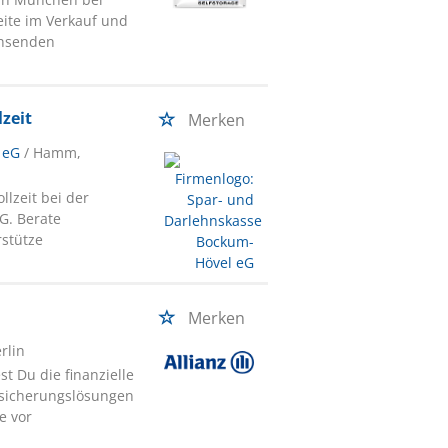
ite im Verkauf und
chsenden
zeit
Merken
 eG
/ Hamm,
lzeit bei der
G. Berate
stütze
Merken
erlin
st Du die finanzielle
rsicherungslösungen
e vor