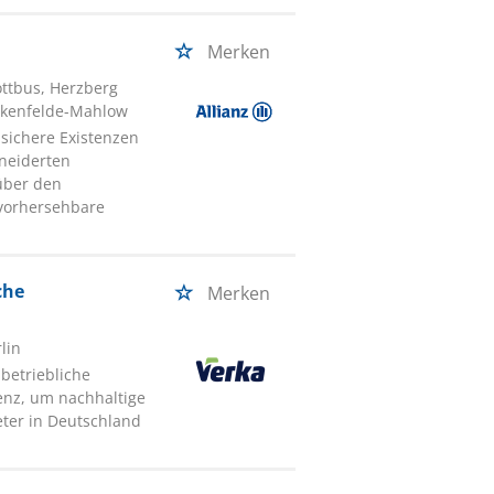
Merken
ottbus, Herzberg
ankenfelde-Mahlow
 sichere Existenzen
neiderten
über den
nvorhersehbare
che
Merken
rlin
 betriebliche
enz, um nachhaltige
ter in Deutschland