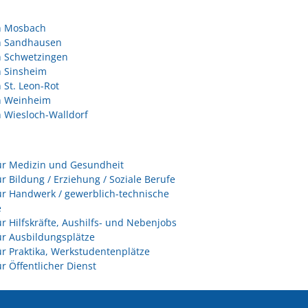
in Mosbach
in Sandhausen
n Schwetzingen
n Sinsheim
n St. Leon-Rot
in Weinheim
n Wiesloch-Walldorf
ür Medizin und Gesundheit
ür Bildung / Erziehung / Soziale Berufe
ür Handwerk / gewerblich-technische
e
ür Hilfskräfte, Aushilfs- und Nebenjobs
ür Ausbildungsplätze
ür Praktika, Werkstudentenplätze
ür Öffentlicher Dienst