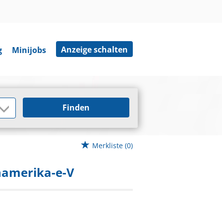
Anzeige schalten
g
Minijobs
Finden
Merkliste
(0)
inamerika-e-V