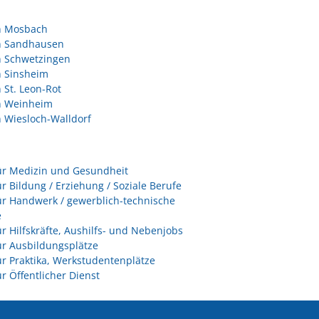
in Mosbach
in Sandhausen
n Schwetzingen
n Sinsheim
n St. Leon-Rot
in Weinheim
n Wiesloch-Walldorf
ür Medizin und Gesundheit
ür Bildung / Erziehung / Soziale Berufe
ür Handwerk / gewerblich-technische
e
ür Hilfskräfte, Aushilfs- und Nebenjobs
ür Ausbildungsplätze
ür Praktika, Werkstudentenplätze
ür Öffentlicher Dienst