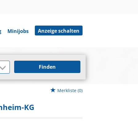
Anzeige schalten
g
Minijobs
Finden
Merkliste
(0)
nnheim-KG