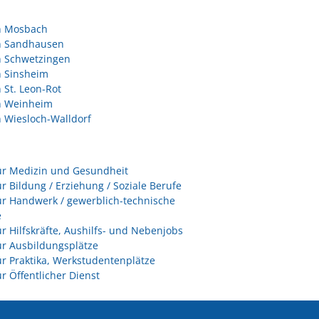
in Mosbach
in Sandhausen
n Schwetzingen
n Sinsheim
n St. Leon-Rot
in Weinheim
n Wiesloch-Walldorf
ür Medizin und Gesundheit
ür Bildung / Erziehung / Soziale Berufe
ür Handwerk / gewerblich-technische
e
ür Hilfskräfte, Aushilfs- und Nebenjobs
ür Ausbildungsplätze
ür Praktika, Werkstudentenplätze
ür Öffentlicher Dienst