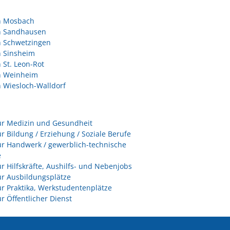
in Mosbach
in Sandhausen
n Schwetzingen
n Sinsheim
n St. Leon-Rot
in Weinheim
n Wiesloch-Walldorf
ür Medizin und Gesundheit
ür Bildung / Erziehung / Soziale Berufe
ür Handwerk / gewerblich-technische
e
ür Hilfskräfte, Aushilfs- und Nebenjobs
ür Ausbildungsplätze
ür Praktika, Werkstudentenplätze
ür Öffentlicher Dienst