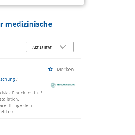
ür medizinische
Merken
orschung
/
 Max-Planck-Institut!
tallation,
re. Bringe dein
eld ein.