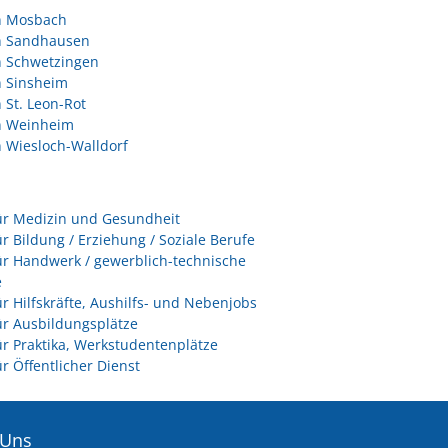
in Mosbach
in Sandhausen
n Schwetzingen
n Sinsheim
n St. Leon-Rot
in Weinheim
n Wiesloch-Walldorf
ür Medizin und Gesundheit
ür Bildung / Erziehung / Soziale Berufe
ür Handwerk / gewerblich-technische
e
ür Hilfskräfte, Aushilfs- und Nebenjobs
ür Ausbildungsplätze
ür Praktika, Werkstudentenplätze
ür Öffentlicher Dienst
 Uns