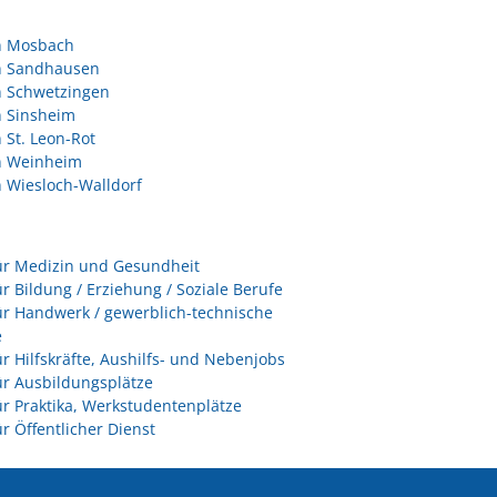
in Mosbach
in Sandhausen
n Schwetzingen
n Sinsheim
n St. Leon-Rot
in Weinheim
n Wiesloch-Walldorf
ür Medizin und Gesundheit
ür Bildung / Erziehung / Soziale Berufe
ür Handwerk / gewerblich-technische
e
ür Hilfskräfte, Aushilfs- und Nebenjobs
ür Ausbildungsplätze
ür Praktika, Werkstudentenplätze
ür Öffentlicher Dienst