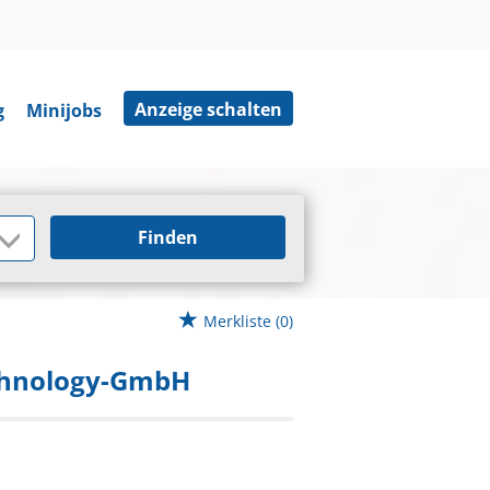
Anzeige schalten
g
Minijobs
Finden
Merkliste
(0)
chnology-GmbH