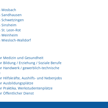
in Mosbach
in Sandhausen
n Schwetzingen
n Sinsheim
n St. Leon-Rot
in Weinheim
n Wiesloch-Walldorf
ür Medizin und Gesundheit
ür Bildung / Erziehung / Soziale Berufe
ür Handwerk / gewerblich-technische
e
ür Hilfskräfte, Aushilfs- und Nebenjobs
ür Ausbildungsplätze
ür Praktika, Werkstudentenplätze
ür Öffentlicher Dienst