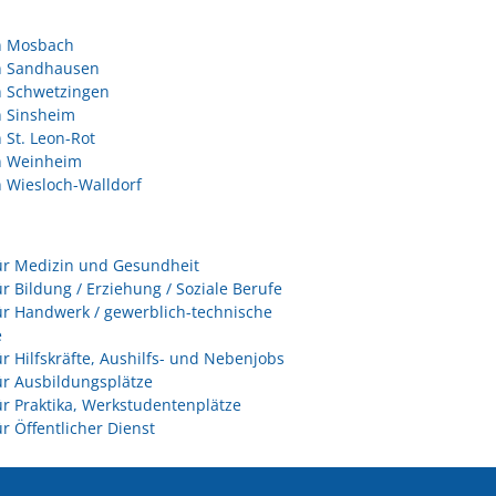
in Mosbach
in Sandhausen
n Schwetzingen
n Sinsheim
n St. Leon-Rot
in Weinheim
n Wiesloch-Walldorf
ür Medizin und Gesundheit
ür Bildung / Erziehung / Soziale Berufe
ür Handwerk / gewerblich-technische
e
ür Hilfskräfte, Aushilfs- und Nebenjobs
ür Ausbildungsplätze
ür Praktika, Werkstudentenplätze
ür Öffentlicher Dienst