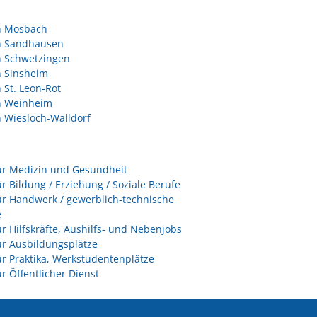
in Mosbach
in Sandhausen
n Schwetzingen
n Sinsheim
n St. Leon-Rot
in Weinheim
n Wiesloch-Walldorf
ür Medizin und Gesundheit
ür Bildung / Erziehung / Soziale Berufe
ür Handwerk / gewerblich-technische
e
ür Hilfskräfte, Aushilfs- und Nebenjobs
ür Ausbildungsplätze
ür Praktika, Werkstudentenplätze
ür Öffentlicher Dienst