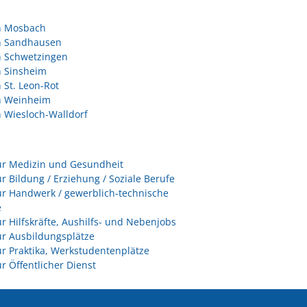
in Mosbach
in Sandhausen
n Schwetzingen
n Sinsheim
n St. Leon-Rot
in Weinheim
n Wiesloch-Walldorf
ür Medizin und Gesundheit
ür Bildung / Erziehung / Soziale Berufe
ür Handwerk / gewerblich-technische
e
ür Hilfskräfte, Aushilfs- und Nebenjobs
ür Ausbildungsplätze
ür Praktika, Werkstudentenplätze
ür Öffentlicher Dienst