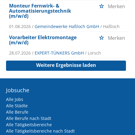
Monteur Fernwirk- &
Merken
Automatisierungstechnik
(m/w/d)
01.08.2026 /
Gemeindewerke Haßloch GmbH
/ Haßloch
Vorarbeiter Elektromontage
Merken
(m/w/d)
28.07.2026 /
EXPERT-TÜNKERS GmbH
/ Lorsch
Weitere Ergebnisse laden
Jobsuche
Alle Jobs
Alle Städte
Alle Berufe
Alle Berufe nach Stadt
Alle Tätigkeitsbereiche
Alle Tätigkeitsbereiche nach Stadt