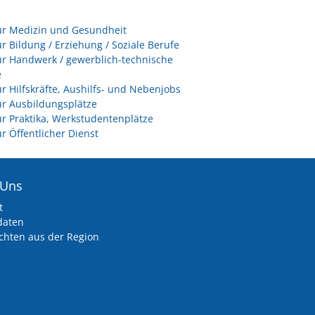
ür Medizin und Gesundheit
ür Bildung / Erziehung / Soziale Berufe
ür Handwerk / gewerblich-technische
e
ür Hilfskräfte, Aushilfs- und Nebenjobs
ür Ausbildungsplätze
ür Praktika, Werkstudentenplätze
ür Öffentlicher Dienst
 Uns
t
daten
chten aus der Region