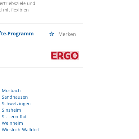
Vertriebsziele und
 mit flexiblen
äfte-Programm
Merken
in Mosbach
in Sandhausen
n Schwetzingen
n Sinsheim
n St. Leon-Rot
in Weinheim
n Wiesloch-Walldorf