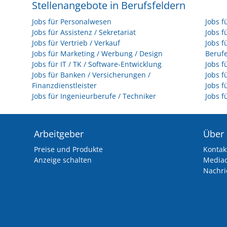
Stellenangebote in Berufsfeldern
Jobs für Personalwesen
Jobs f
Jobs für Assistenz / Sekretariat
Jobs f
Jobs für Vertrieb / Verkauf
Jobs f
Jobs für Marketing / Werbung / Design
Beruf
Jobs für IT / TK / Software-Entwicklung
Jobs f
Jobs für Banken / Versicherungen /
Jobs f
Finanzdienstleister
Jobs f
Jobs für Ingenieurberufe / Techniker
Jobs f
Arbeitgeber
Über
Preise und Produkte
Kontak
Anzeige schalten
Media
Nachri