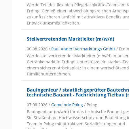
Werde Teil des flexiblen Pflegefachkräfte-Teams im 
Erding! Genieß einen abwechslungsreichen Arbeitsp
zukunftssicheren Umfeld mit attraktiven Benefits un
Entwicklungsmöglichkeiten.
Stellvertretenden Marktleiter (m/w/d)
06.08.2026 /
Paul Anderl Vermarktungs GmbH
/ Erdi
Werde stellvertretender Marktleiter (m/w/d) in unse
Getränkemarkt in Erding! Unterstütze ein starkes Te
einem sicheren Arbeitsplatz in einem wertschätzen
Familienunternehmen.
Bauingenieur / staatlich geprüfter Bautechn
technische Bauamt - Fachrichtung Tiefbau 
07.08.2026 /
Gemeinde Poing
/ Poing
Bauingenieur (m/w/d) für das technische Bauamt ge
Sie Straßenbau, Hochwasserschutz und Bauleitung i
Team in Poing mit attraktiven Sozialleistungen und