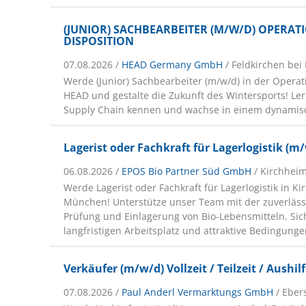
(JUNIOR) SACHBEARBEITER (M/W/D) OPERATI
DISPOSITION
07.08.2026 /
HEAD Germany GmbH
/ Feldkirchen be
Werde (Junior) Sachbearbeiter (m/w/d) in der Operat
HEAD und gestalte die Zukunft des Wintersports! Ler
Supply Chain kennen und wachse in einem dynamis
Lagerist oder Fachkraft für Lagerlogistik (m
06.08.2026 /
EPOS Bio Partner Süd GmbH
/ Kirchhei
Werde Lagerist oder Fachkraft für Lagerlogistik in K
München! Unterstütze unser Team mit der zuverläs
Prüfung und Einlagerung von Bio-Lebensmitteln. Sic
langfristigen Arbeitsplatz und attraktive Bedingunge
Verkäufer (m/w/d) Vollzeit / Teilzeit / Aushil
07.08.2026 /
Paul Anderl Vermarktungs GmbH
/ Eber