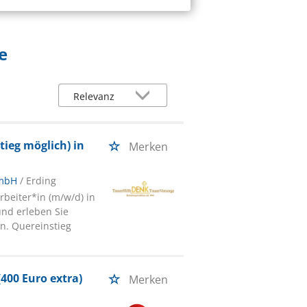
e
ieg möglich) in
Merken
GmbH
/ Erding
rbeiter*in (m/w/d) in
und erleben Sie
n. Quereinstieg
(400 Euro extra)
Merken