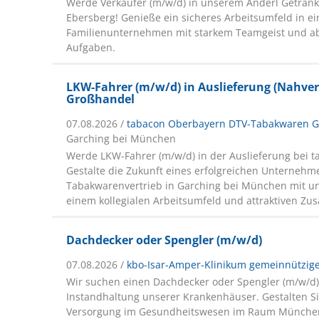
Werde Verkäufer (m/w/d) in unserem Anderl Getränk
Ebersberg! Genieße ein sicheres Arbeitsumfeld in e
Familienunternehmen mit starkem Teamgeist und a
Aufgaben.
LKW-Fahrer (m/w/d) in Auslieferung (Nahver
Großhandel
07.08.2026 /
tabacon Oberbayern DTV-Tabakwaren 
Garching bei München
Werde LKW-Fahrer (m/w/d) in der Auslieferung bei 
Gestalte die Zukunft eines erfolgreichen Unternehm
Tabakwarenvertrieb in Garching bei München mit und
einem kollegialen Arbeitsumfeld und attraktiven Zus
Dachdecker oder Spengler (m/w/d)
07.08.2026 /
kbo-Isar-Amper-Klinikum gemeinnützi
Wir suchen einen Dachdecker oder Spengler (m/w/d
Instandhaltung unserer Krankenhäuser. Gestalten Si
Versorgung im Gesundheitswesen im Raum Münche