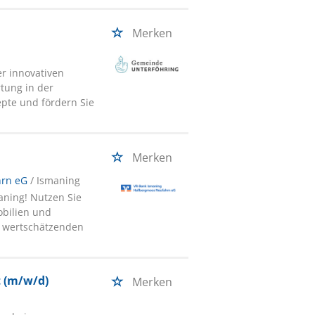
Merken
r innovativen
ung in der
epte und fördern Sie
Merken
hrn eG
/ Ismaning
aning! Nutzen Sie
obilien und
em wertschätzenden
t (m/w/d)
Merken