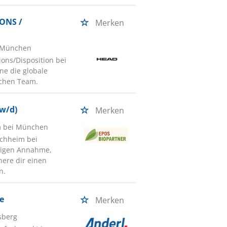
ONS /
Merken
i München
ions/Disposition bei
ne die globale
chen Team.
/w/d)
Merken
m bei München
irchheim bei
sigen Annahme,
here dir einen
n.
fe
Merken
sberg