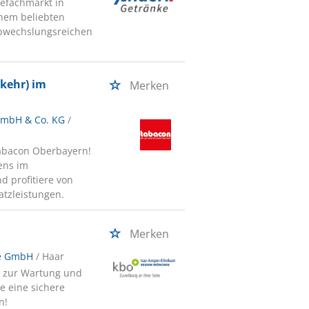
efachmarkt in
inem beliebten
bwechslungsreichen
kehr) im
Merken
GmbH & Co. KG
/
tabacon Oberbayern!
ens im
 profitiere von
atzleistungen.
Merken
ge GmbH
/ Haar
) zur Wartung und
e eine sichere
n!