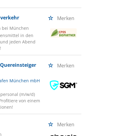
hverkehr
Merken
m bei München
ensmittel in den
 und jeden Abend
!
 Quereinsteiger
Merken
ghafen München mbH
lpersonal (m/w/d)
Profitiere von einem
tionen!
Merken
m