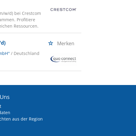
(m/w/d) bei Crestcom
ammen. Profitiere
eichen Ressourcen.
/d)
Merken
mbH''
/ Deutschland
 Uns
t
daten
chten aus der Region