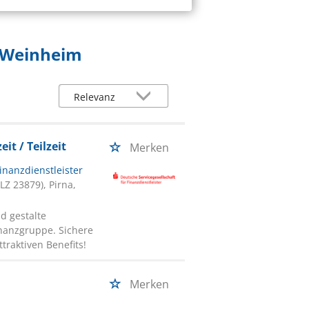
n Weinheim
t / Teilzeit
Merken
inanzdienstleister
Z 23879), Pirna,
d gestalte
inanzgruppe. Sichere
traktiven Benefits!
Merken