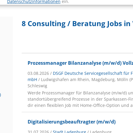
Datenschutzinformationen
ein.
8 Consulting / Beratung Jobs i
Prozessmanager Bilanzanalyse (m/w/d) Vollzei
03.08.2026 /
DSGF Deutsche Servicegesellschaft für F
mbH
/ Ludwigshafen am Rhein, Magdeburg, Mölln (PL
Schleswig
Werde Prozessmanager für Bilanzanalyse (m/w/d) un
)
standortübergreifend Prozesse in der Sparkassen-F
dir einen flexiblen Job mit Home-Office-Option und at
Digitalisierungsbeauftragter (m/w/d)
31.07.2026 /
Stadt Ladenburg
/ Ladenburg