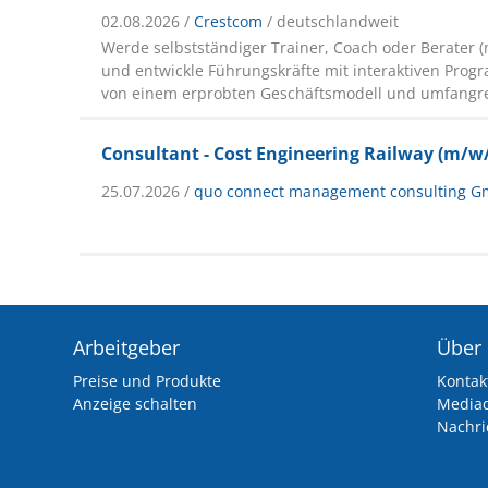
02.08.2026 /
Crestcom
/ deutschlandweit
Werde selbstständiger Trainer, Coach oder Berater 
und entwickle Führungskräfte mit interaktiven Progr
von einem erprobten Geschäftsmodell und umfangr
Consultant - Cost Engineering Railway (m/w
25.07.2026 /
quo connect management consulting G
Arbeitgeber
Über
Preise und Produkte
Kontak
Anzeige schalten
Media
Nachri