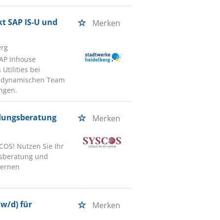
t SAP IS-U und
Merken
erg
SAP Inhouse
Utilities bei
m dynamischen Team
ngen.
ndungsberatung
Merken
COS! Nutzen Sie Ihr
gsberatung und
dernen
/w/d) für
Merken