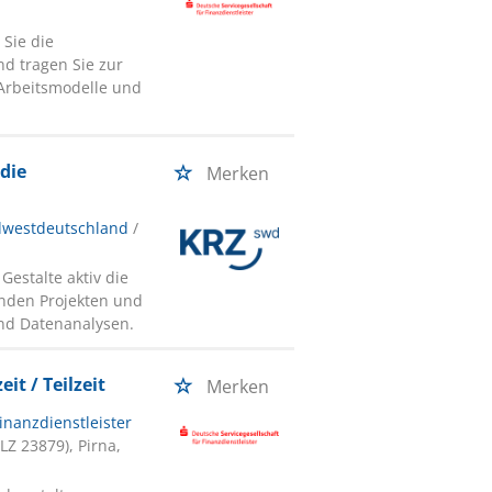
 Sie die
nd tragen Sie zur
 Arbeitsmodelle und
die
Merken
üdwestdeutschland
/
estalte aktiv die
enden Projekten und
nd Datenanalysen.
t / Teilzeit
Merken
inanzdienstleister
Z 23879), Pirna,