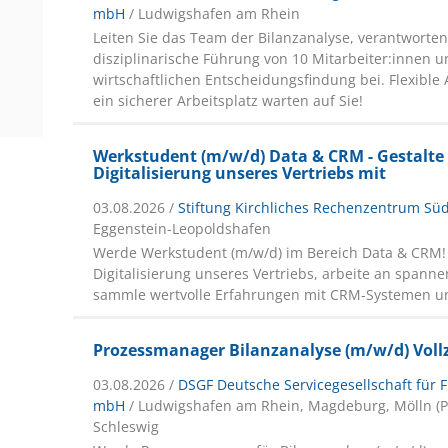
mbH
/ Ludwigshafen am Rhein
Leiten Sie das Team der Bilanzanalyse, verantworten
disziplinarische Führung von 10 Mitarbeiter:innen u
wirtschaftlichen Entscheidungsfindung bei. Flexible
ein sicherer Arbeitsplatz warten auf Sie!
Werkstudent (m/w/d) Data & CRM - Gestalte 
Digitalisierung unseres Vertriebs mit
03.08.2026 /
Stiftung Kirchliches Rechenzentrum S
Eggenstein-Leopoldshafen
Werde Werkstudent (m/w/d) im Bereich Data & CRM! G
Digitalisierung unseres Vertriebs, arbeite an spann
sammle wertvolle Erfahrungen mit CRM-Systemen u
Prozessmanager Bilanzanalyse (m/w/d) Vollzei
03.08.2026 /
DSGF Deutsche Servicegesellschaft für F
mbH
/ Ludwigshafen am Rhein, Magdeburg, Mölln (PL
Schleswig