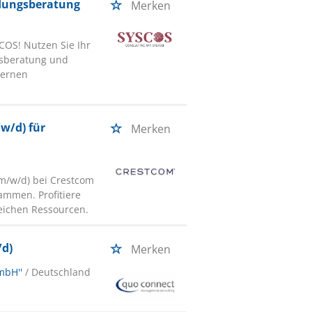
ndungsberatung
Merken
COS! Nutzen Sie Ihr
gsberatung und
dernen
/w/d) für
Merken
(m/w/d) bei Crestcom
ammen. Profitiere
eichen Ressourcen.
/d)
Merken
mbH''
/ Deutschland