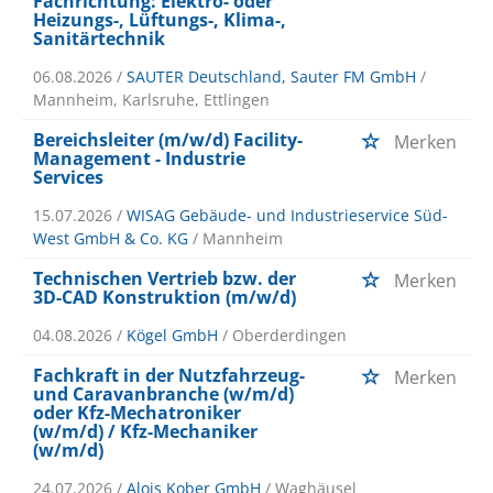
Fachrichtung: Elektro- oder
Heizungs-, Lüftungs-, Klima-,
Sanitärtechnik
06.08.2026 /
SAUTER Deutschland, Sauter FM GmbH
/
Mannheim, Karlsruhe, Ettlingen
Bereichsleiter (m/w/d) Facility-
Merken
Management - Industrie
Services
15.07.2026 /
WISAG Gebäude- und Industrieservice Süd-
West GmbH & Co. KG
/ Mannheim
Technischen Vertrieb bzw. der
Merken
3D-CAD Konstruktion (m/w/d)
04.08.2026 /
Kögel GmbH
/ Oberderdingen
Fachkraft in der Nutzfahrzeug-
Merken
und Caravanbranche (w/m/d)
oder Kfz-Mechatroniker
(w/m/d) / Kfz-Mechaniker
(w/m/d)
24.07.2026 /
Alois Kober GmbH
/ Waghäusel