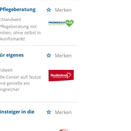
 Pflegeberatung
Merken
schlandweit
 Pflegeberatung mit
lien, ohne selbst in
Zukunftsmarkt!
ür eigenes
Merken
andweit
fe-Center auf! Nutze
und genieße ein
angreicher
nsteiger in die
Merken
t