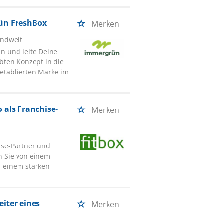
rün FreshBox
Merken
andweit
n und leite Deine
bten Konzept in die
r etablierten Marke im
o als Franchise-
Merken
hise-Partner und
en Sie von einem
d einem starken
eiter eines
Merken