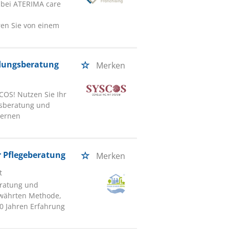
 bei ATERIMA care
ren Sie von einem
ndungsberatung
Merken
COS! Nutzen Sie Ihr
gsberatung und
dernen
r Pflegeberatung
Merken
t
eratung und
ewährten Methode,
20 Jahren Erfahrung