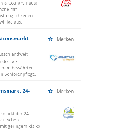
wn & Country Haus!
nche mit
stmöglichkeiten.
illige aus.
chstumsmarkt
Merken
utschlandweit
ndort als
 einem bewährten
n Seniorenpflege.
umsmarkt 24-
Merken
t
smarkt der 24-
deutschen
mit geringem Risiko