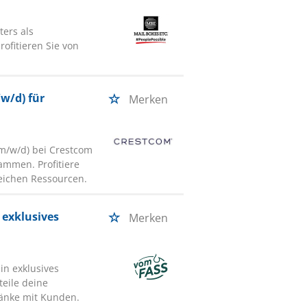
ers als
rofitieren Sie von
/w/d) für
Merken
(m/w/d) bei Crestcom
ammen. Profitiere
eichen Ressourcen.
 exklusives
Merken
in exklusives
teile deine
ränke mit Kunden.