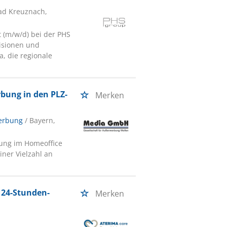
Bad Kreuznach,
(m/w/d) bei der PHS
visionen und
a, die regionale
bung in den PLZ-
Merken
werbung
/ Bayern,
bung im Homeoffice
iner Vielzahl an
 24-Stunden-
Merken