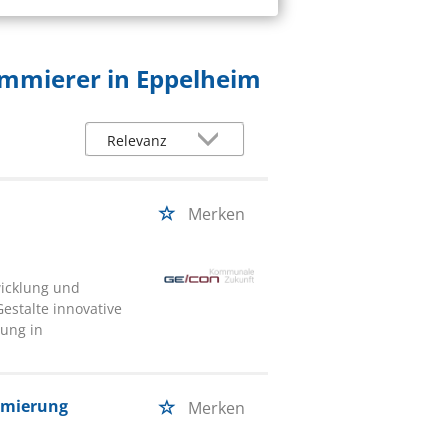
ammierer in Eppelheim
Merken
wicklung und
estalte innovative
ung in
ammierung
Merken