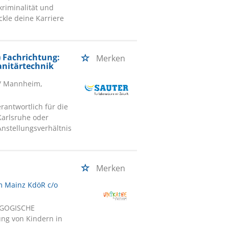
kriminalität und
ckle deine Karriere
 Fachrichtung:
Merken
Sanitärtechnik
/ Mannheim,
rantwortlich für die
arlsruhe oder
Anstellungsverhältnis
Merken
m Mainz KdöR c/o
DAGOGISCHE
ung von Kindern in