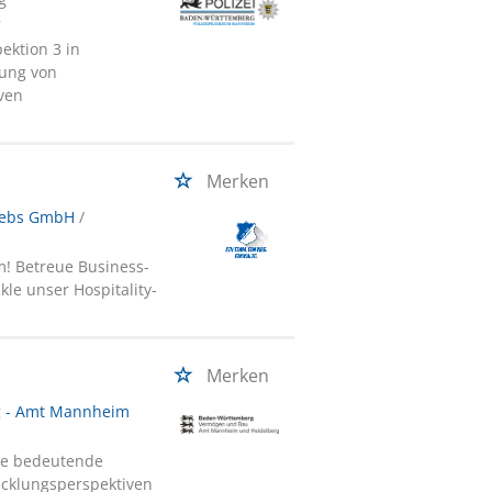
7
ektion 3 in
fung von
iven
Merken
riebs GmbH
/
m! Betreue Business-
e unser Hospitality-
Merken
 - Amt Mannheim
Sie bedeutende
icklungsperspektiven