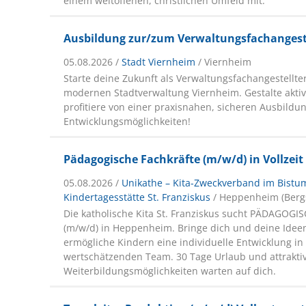
einem weltoffenen, christlichen Umfeld mit.
Ausbildung zur/zum Verwaltungsfachangest
05.08.2026 /
Stadt Viernheim
/ Viernheim
Starte deine Zukunft als Verwaltungsfachangestellter
modernen Stadtverwaltung Viernheim. Gestalte akti
profitiere von einer praxisnahen, sicheren Ausbild
Entwicklungsmöglichkeiten!
Pädagogische Fachkräfte (m/w/d) in Vollzeit 
05.08.2026 /
Unikathe – Kita-Zweckverband im Bistu
Kindertagesstätte St. Franziskus
/ Heppenheim (Berg
Die katholische Kita St. Franziskus sucht PÄDAGOG
(m/w/d) in Heppenheim. Bringe dich und deine Ideen
ermögliche Kindern eine individuelle Entwicklung i
wertschätzenden Team. 30 Tage Urlaub und attrakti
Weiterbildungsmöglichkeiten warten auf dich.