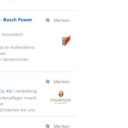
 - Bosch Power
Merken
, Düsseldorf,
/d) im Außendienst
aue
em dynamischen
Merken
Co. KG
/ Heidelberg
ankenpfleger m/w/d
ve
lichkeiten bei uns.
Merken