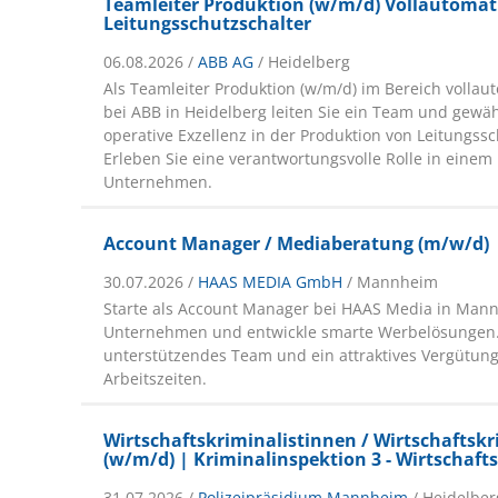
Teamleiter Produktion (w/m/d) Vollautomati
Leitungsschutzschalter
06.08.2026 /
ABB AG
/ Heidelberg
Als Teamleiter Produktion (w/m/d) im Bereich vollaut
bei ABB in Heidelberg leiten Sie ein Team und gewäh
operative Exzellenz in der Produktion von Leitungssc
Erleben Sie eine verantwortungsvolle Rolle in einem
Unternehmen.
Account Manager / Mediaberatung (m/w/d)
30.07.2026 /
HAAS MEDIA GmbH
/ Mannheim
Starte als Account Manager bei HAAS Media in Man
Unternehmen und entwickle smarte Werbelösungen. 
unterstützendes Team und ein attraktives Vergütung
Arbeitszeiten.
Wirtschaftskriminalistinnen / Wirtschaftskr
(w/m/d) | Kriminalinspektion 3 - Wirtschaft
31.07.2026 /
Polizeipräsidium Mannheim
/ Heidelber