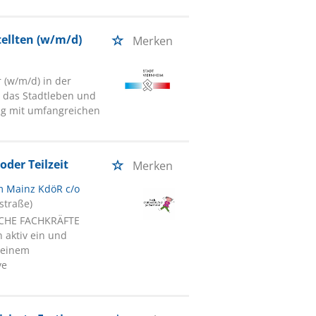
ellten (w/m/d)
Merken
 (w/m/d) in der
v das Stadtleben und
ung mit umfangreichen
oder Teilzeit
Merken
m Mainz KdöR c/o
straße)
ISCHE FACHKRÄFTE
 aktiv ein und
n einem
ve