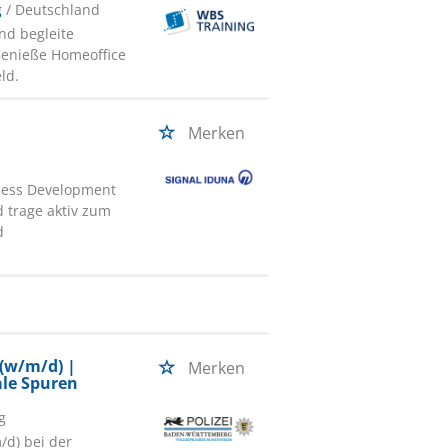
g
/ Deutschland
nd begleite
Genieße Homeoffice
ld.
Merken
iness Development
 trage aktiv zum
d
 (w/m/d) |
Merken
ale Spuren
g
/d) bei der