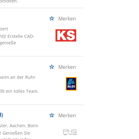
ditionen.
Merken
lbert
d)! Erstelle CAD-
 genieße
Merken
heim an der Ruhr
t ein tolles Team.
d)
Merken
ster, Aachen, Bonn
! Genießen Sie