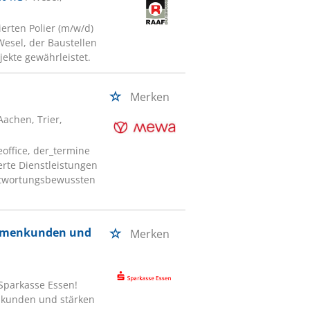
rten Polier (m/w/d)
Wesel, der Baustellen
jekte gewährleistet.
Merken
 Aachen, Trier,
office, der_termine
erte Dienstleistungen
antwortungsbewussten
Firmenkunden und
Merken
Sparkasse Essen!
enkunden und stärken