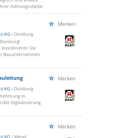
Ihrer Führungsstärke.
Merken
Co KG
/ Duisburg
 Duisburg!
 koordinieren Sie
chen Bauunternehmen
auleitung
Merken
Co KG
/ Duisburg
ernehmung in
kle Digitalisierung
Merken
Co KG
/ Wesel,