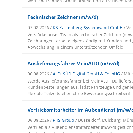
wertschätzenden Arbeitsumfeld und attraktiven Kon
Technischer Zeichner (m/w/d)
07.08.2026 /
KS-Karrenberg-Systemwand GmbH
/ Ve
Verstärke unser Team als technischer Zeichner (m/w/
Zeichnungen, arbeite eigenständig mit Kunden und
Abwechslung in einem unterstützenden Umfeld.
Auslieferungsfahrer MeinALDI (m/w/d)
06.08.2026 /
ALDI SÜD Digital GmbH & Co. oHG
/ Mül
Werde Auslieferungsfahrer bei MeinALDI! Du lieferst
Kundenbestellungen aus, lädst Fahrzeuge und genieß
Flexible Teilzeitstellen ohne Bewerbungsschreiben!
Vertriebsmitarbeiter im Außendienst (m/w/
06.08.2026 /
PHS Group
/ Düsseldorf, Duisburg, Mün
Vertrieb als Außendienstmitarbeiter (m/w/d) gesucht