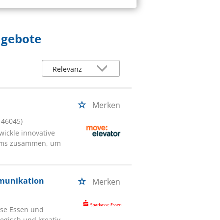
ngebote
Merken
 46045)
wickle innovative
eams zusammen, um
mmunikation
Merken
sse Essen und
gisch und kreativ.