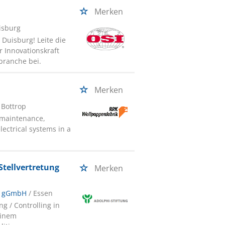
Merken
isburg
Duisburg! Leite die
r Innovationskraft
branche bei.
Merken
 Bottrop
n maintenance,
ectrical systems in a
Stellvertretung
Merken
en gGmbH
/ Essen
g / Controlling in
einem