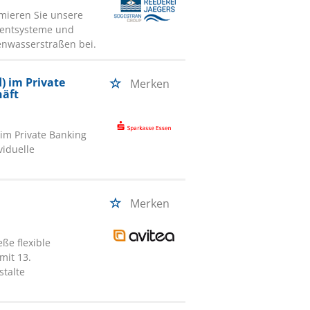
mieren Sie unsere
mentsysteme und
enwasserstraßen bei.
) im Private
Merken
äft
im Private Banking
viduelle
Merken
ße flexible
mit 13.
talte