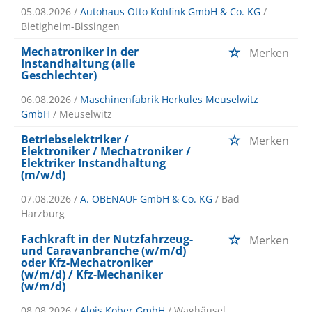
05.08.2026 /
Autohaus Otto Kohfink GmbH & Co. KG
/
Bietigheim-Bissingen
Mechatroniker in der
Merken
Instandhaltung (alle
Geschlechter)
06.08.2026 /
Maschinenfabrik Herkules Meuselwitz
GmbH
/ Meuselwitz
Betriebselektriker /
Merken
Elektroniker / Mechatroniker /
Elektriker Instandhaltung
(m/w/d)
07.08.2026 /
A. OBENAUF GmbH & Co. KG
/ Bad
Harzburg
Fachkraft in der Nutzfahrzeug-
Merken
und Caravanbranche (w/m/d)
oder Kfz-Mechatroniker
(w/m/d) / Kfz-Mechaniker
(w/m/d)
08.08.2026 /
Alois Kober GmbH
/ Waghäusel