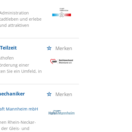
 Administration
Stadtleben und erlebe
und attraktiven
Teilzeit
Merken
sthofen
Förderung einer
en Sie ein Umfeld, in
mechaniker
Merken
chaft Mannheim mbH
chen Rhein-Neckar-
 der Gleis- und