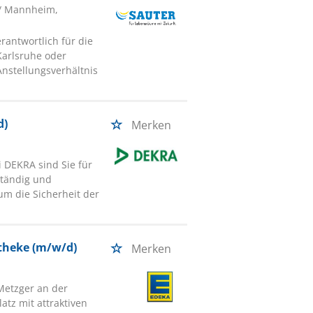
/ Mannheim,
rantwortlich für die
arlsruhe oder
Anstellungsverhältnis
d)
Merken
i DEKRA sind Sie für
ständig und
m die Sicherheit der
ntheke (m/w/d)
Merken
n
Metzger an der
atz mit attraktiven