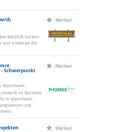
/w/d)
Merken
 bei BALDUR-Garten!
te und entdecke die
ence
Merken
 - Schwerpunkt
/ Mannheim
t (m/w/d) im Bachelor
cht in Mannheim.
hnungswesen und
hmens.
rojekten
Merken