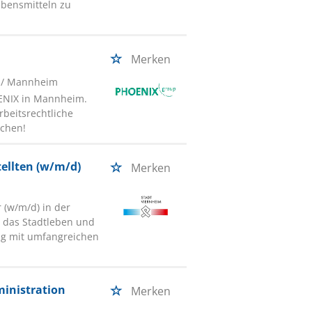
Lebensmitteln zu
Merken
/ Mannheim
ENIX in Mannheim.
rbeitsrechtliche
schen!
ellten (w/m/d)
Merken
 (w/m/d) in der
v das Stadtleben und
ung mit umfangreichen
ministration
Merken