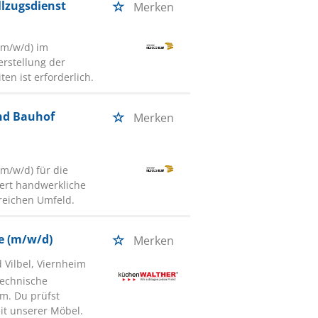
llzugsdienst
Merken
(m/w/d) im
rstellung der
ten ist erforderlich.
und Bauhof
Merken
m/w/d) für die
dert handwerkliche
reichen Umfeld.
e (m/w/d)
Merken
d Vilbel, Viernheim
Technische
im. Du prüfst
it unserer Möbel.