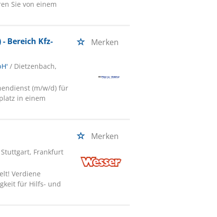
en Sie von einem
- Bereich Kfz-
Merken
bH'
/ Dietzenbach,
nendienst (m/w/d) für
splatz in einem
Merken
tuttgart, Frankfurt
lt! Verdiene
keit für Hilfs- und