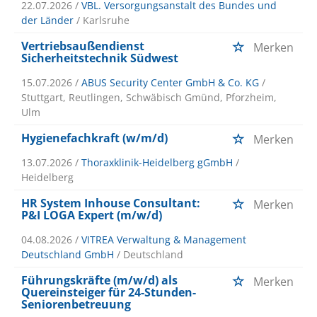
22.07.2026 /
VBL. Versorgungsanstalt des Bundes und
der Länder
/ Karlsruhe
Vertriebsaußendienst
Merken
Sicherheitstechnik Südwest
15.07.2026 /
ABUS Security Center GmbH & Co. KG
/
Stuttgart, Reutlingen, Schwäbisch Gmünd, Pforzheim,
Ulm
Hygienefachkraft (w/m/d)
Merken
13.07.2026 /
Thoraxklinik-Heidelberg gGmbH
/
Heidelberg
HR System Inhouse Consultant:
Merken
P&I LOGA Expert (m/w/d)
04.08.2026 /
VITREA Verwaltung & Management
Deutschland GmbH
/ Deutschland
Führungskräfte (m/w/d) als
Merken
Quereinsteiger für 24-Stunden-
Seniorenbetreuung