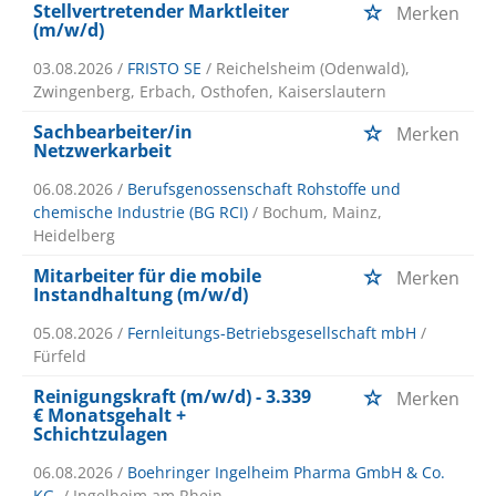
Stellvertretender Marktleiter
Merken
(m/w/d)
03.08.2026 /
FRISTO SE
/ Reichelsheim (Odenwald),
Zwingenberg, Erbach, Osthofen, Kaiserslautern
Sachbearbeiter/in
Merken
Netzwerkarbeit
06.08.2026 /
Berufsgenossenschaft Rohstoffe und
chemische Industrie (BG RCI)
/ Bochum, Mainz,
Heidelberg
Mitarbeiter für die mobile
Merken
Instandhaltung (m/w/d)
05.08.2026 /
Fernleitungs-Betriebsgesellschaft mbH
/
Fürfeld
Reinigungskraft (m/w/d) - 3.339
Merken
€ Monatsgehalt +
Schichtzulagen
06.08.2026 /
Boehringer Ingelheim Pharma GmbH & Co.
KG.
/ Ingelheim am Rhein