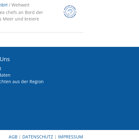
GmbH
/ Weltweit
sea chefs an Bord der
as Meer und kreiere
 Uns
t
daten
chten aus der Region
AGB
|
DATENSCHUTZ
|
IMPRESSUM