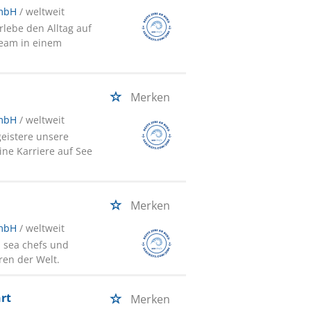
GmbH
/ weltweit
rlebe den Alltag auf
team in einem
Merken
GmbH
/ weltweit
geistere unsere
ine Karriere auf See
Merken
GmbH
/ weltweit
i sea chefs und
ren der Welt.
hrt
Merken