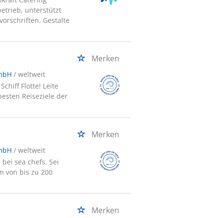
etrieb, unterstützt
orschriften. Gestalte
Merken
GmbH
/ weltweit
hiff Flotte! Leite
besten Reiseziele der
Merken
GmbH
/ weltweit
bei sea chefs. Sei
m von bis zu 200
Merken