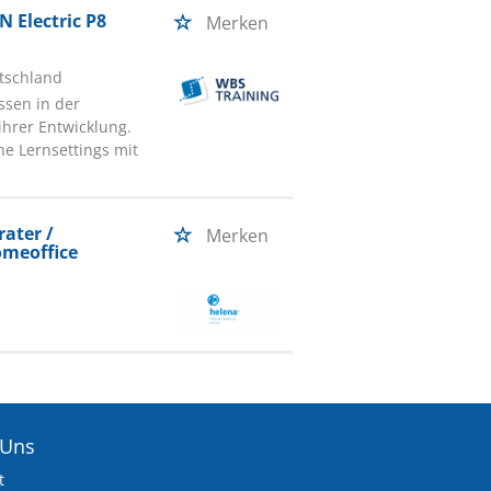
N Electric P8
Merken
tschland
ssen in der
ihrer Entwicklung.
he Lernsettings mit
ater /
Merken
omeoffice
 Uns
t