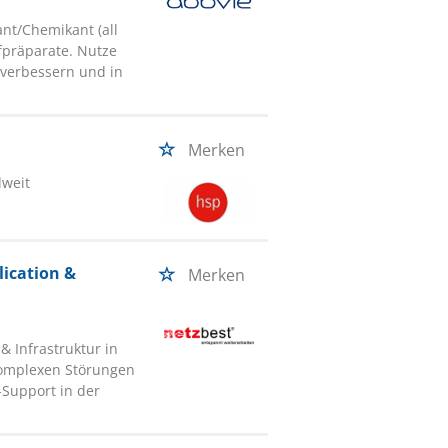
nt/Chemikant (all
üfpräparate. Nutze
 verbessern und in
Merken
dweit
lication &
Merken
& Infrastruktur in
komplexen Störungen
-Support in der