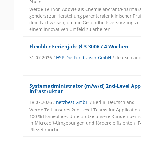
Rhein
Werde Teil von AbbVie als Chemielaborant/Pharmaka
genders) zur Herstellung parenteraler klinischer Pr
dein Fachwissen, um die Gesundheitsversorgung zu
einem innovativen Umfeld zu arbeiten!
Flexibler Ferienjob: Ø 3.300€ / 4 Wochen
31.07.2026 /
HSP Die Fundraiser GmbH
/ deutschlan
Systemadministrator (m/w/d) 2nd-Level App
Infrastruktur
18.07.2026 /
netzbest GmbH
/ Berlin, Deutschland
Werde Teil unseres 2nd-Level-Teams für Application 
100 % Homeoffice. Unterstütze unsere Kunden bei 
in Microsoft-Umgebungen und fördere effizienten IT
Pflegebranche.