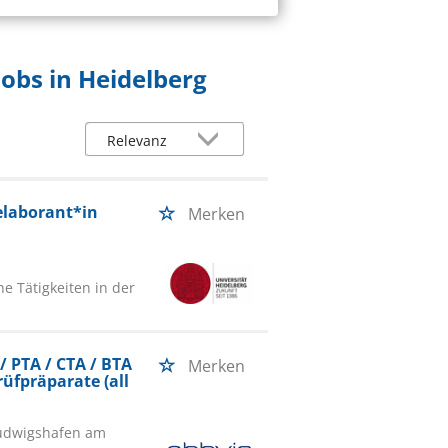
obs in Heidelberg
elaborant*in
Merken
e Tätigkeiten in der
 PTA / CTA / BTA
Merken
rüfpräparate (all
Ludwigshafen am