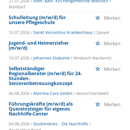
21.07.2026 /
Röm.-kath. Kirchengemeinde Wiesloch
/
Walldorf
Schulleitung (m/w/d) für
Merken
unsere Pflegeschule
10.07.2026 /
Sankt Vincentius Krankenhaus
/ Speyer
Jugend- und Heimerzieher
Merken
(m/w/d)
10.07.2026 /
Johannes-Diakonie
/ Mosbach-Neckarelz
Selbstständiger
Merken
Regionalberater (m/w/d) für 24-
Stunden-
Seniorenbetreuungkonzept
06.08.2026 /
Aterima Care GmbH
/ deutschlandweit
Führungskräfte (m/w/d) als
Merken
Quereinsteiger für eigenes
Nachhilfe-Center
04.08.2026 /
Studienkreis - Die Nachhilfe
/
deutschlandweit