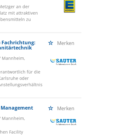
Metzger an der
atz mit attraktiven
Lebensmitteln zu
 Fachrichtung:
Merken
Sanitärtechnik
/ Mannheim,
rantwortlich für die
arlsruhe oder
Anstellungsverhältnis
ty Management
Merken
/ Mannheim,
hen Facility