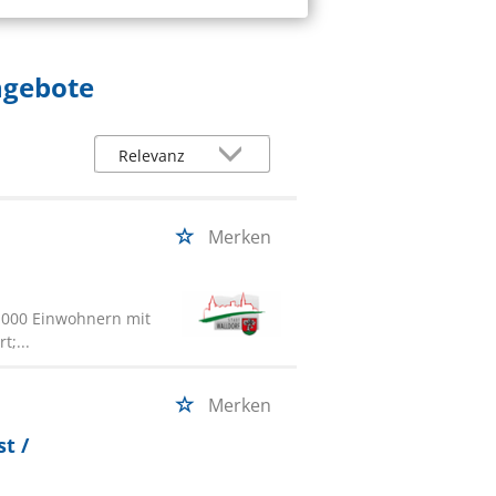
ngebote
Merken
6.000 Einwohnern mit
t;...
Merken
st /