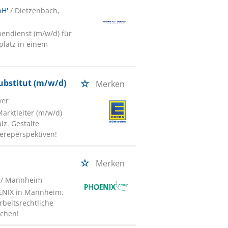
bH'
/ Dietzenbach,
nendienst (m/w/d) für
splatz in einem
 Substitut (m/w/d)
Merken
yer
Marktleiter (m/w/d)
lz. Gestalte
iereperspektiven!
Merken
/ Mannheim
ENIX in Mannheim.
rbeitsrechtliche
schen!