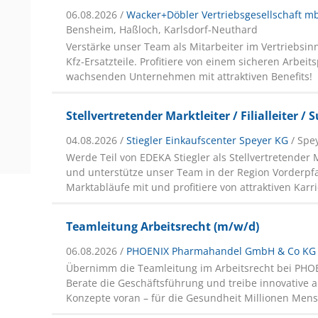
06.08.2026 /
Wacker+Döbler Vertriebsgesellschaft m
Bensheim, Haßloch, Karlsdorf-Neuthard
Verstärke unser Team als Mitarbeiter im Vertriebsin
Kfz-Ersatzteile. Profitiere von einem sicheren Arbeit
wachsenden Unternehmen mit attraktiven Benefits!
Stellvertretender Marktleiter / Filialleiter /
04.08.2026 /
Stiegler Einkaufscenter Speyer KG
/ Spe
Werde Teil von EDEKA Stiegler als Stellvertretender 
und unterstütze unser Team in der Region Vorderpfa
Marktabläufe mit und profitiere von attraktiven Karr
Teamleitung Arbeitsrecht (m/w/d)
06.08.2026 /
PHOENIX Pharmahandel GmbH & Co KG
Übernimm die Teamleitung im Arbeitsrecht bei PHO
Berate die Geschäftsführung und treibe innovative a
Konzepte voran – für die Gesundheit Millionen Men