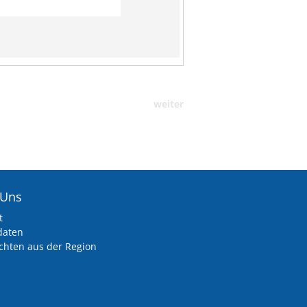
weiter
 Uns
t
daten
chten aus der Region