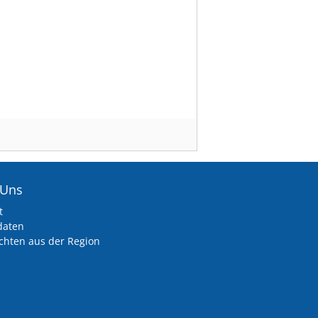
 Uns
t
daten
chten aus der Region