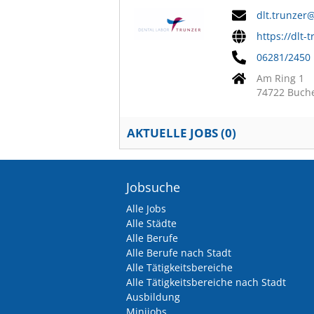
dlt.trunzer
https://dlt-
06281/2450
Am Ring 1
74722 Buch
AKTUELLE JOBS (
0
)
Jobsuche
Alle Jobs
Alle Städte
Alle Berufe
Alle Berufe nach Stadt
Alle Tätigkeitsbereiche
Alle Tätigkeitsbereiche nach Stadt
Ausbildung
Minijobs