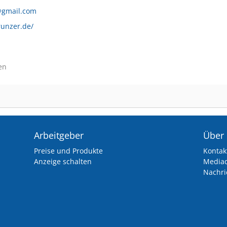
@gmail.com
trunzer.de/
en
Arbeitgeber
Über
Preise und Produkte
Kontak
Anzeige schalten
Media
Nachri