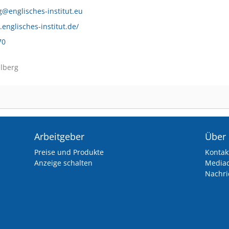
@englisches-institut.eu
englisches-institut.de/
70
lberg
Arbeitgeber
Über
Preise und Produkte
Kontak
Anzeige schalten
Media
Nachri