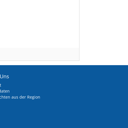
 Uns
t
daten
chten aus der Region