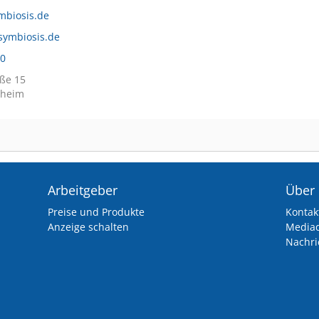
mbiosis.de
symbiosis.de
-0
ße 15
lheim
Arbeitgeber
Über
Preise und Produkte
Kontak
Anzeige schalten
Media
Nachri