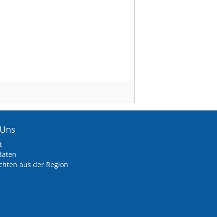
 Uns
t
daten
chten aus der Region