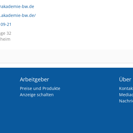
akademie-bw.de
w.akademie-bw.de/
 09-21
age 32
nheim
Arbeitgeber
Über
Preise und Produkte
Kontak
Anzeige schalten
Media
Nachri