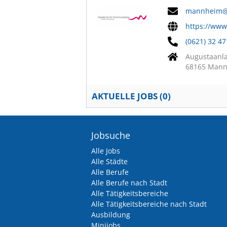
mannheim@
https://ww
(0621) 32 47
Augustaanl
68165 Man
AKTUELLE JOBS (
0
)
Jobsuche
Alle Jobs
Alle Städte
Alle Berufe
Alle Berufe nach Stadt
Alle Tätigkeitsbereiche
Alle Tätigkeitsbereiche nach Stadt
Ausbildung
Minijobs