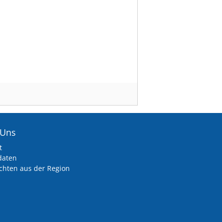
 Uns
t
daten
chten aus der Region