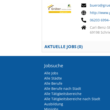
buero@grue
http://www.
06203 6994-
Carl-Benz-S
69198 Schr
AKTUELLE JOBS (
0
)
Jobsuche
Alle Jobs
Alle Städte
Alle Berufe
Alle Berufe nach Stadt
Alle Tätigkeitsbereiche
Alle Tätigkeitsbereiche nach Stadt
Ausbildung
Minijobs