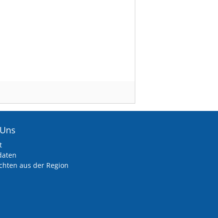
 Uns
t
daten
chten aus der Region