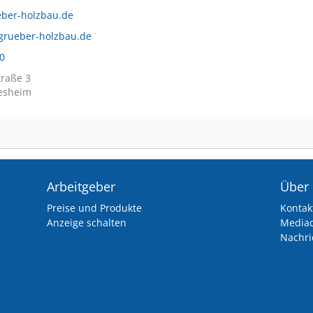
ber-holzbau.de
grueber-holzbau.de
0
traße 3
iesheim
Arbeitgeber
Über
Preise und Produkte
Kontak
Anzeige schalten
Media
Nachri