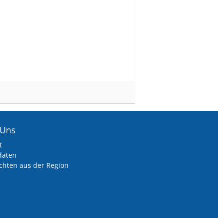
 Uns
t
daten
chten aus der Region