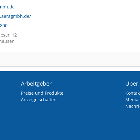
mbh.de
w.aeragmbh.de/
8800
iesen 12
hausen
Arbeitgeber
Über
Preise und Produkte
Kontak
Anzeige schalten
Media
Nachri