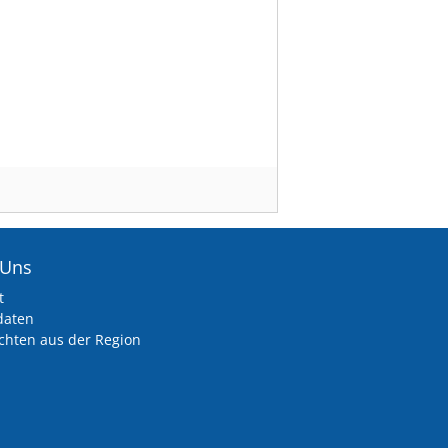
 Uns
t
daten
chten aus der Region