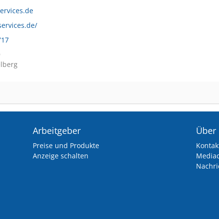
ervices.de
services.de/
717
9
lberg
Arbeitgeber
Über
Preise und Produkte
Kontak
Anzeige schalten
Media
Nachri