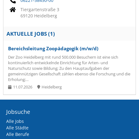
06221-58450-00
Tiergartenstraße 3
69120 Heidelberg
AKTUELLE JOBS (
1
)
Bereichsleitung Zoopädagogik (m/w/d)
Der Zoo Heidelberg mit rund 500.000 Besuchern ist eine sich
kontinuierlich entwickelnde Einrichtung für Arten- und
Naturschutz sowie Bildung; Zu den Hauptaufgaben der
gemeinnützigen Gesellschaft zählen ebenso die Forschung und die
Erholung;...
11.07.2026
Heidelberg
Jobsuche
Alle Jobs
Alle Städte
Alle Berufe