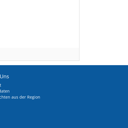
 Uns
t
daten
chten aus der Region