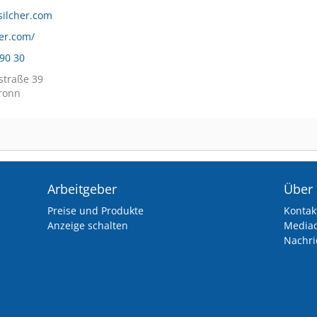
ilcher.com
her.com/
 90 30
traße 39
ronn
Arbeitgeber
Über
Preise und Produkte
Kontak
Anzeige schalten
Media
Nachri