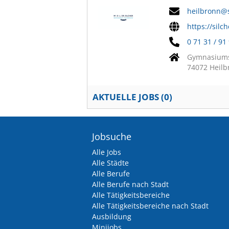
heilbronn@s
https://silc
0 71 31 / 91
Gymnasiums
74072 Heilb
AKTUELLE JOBS (
0
)
Jobsuche
Alle Jobs
Alle Städte
Alle Berufe
Alle Berufe nach Stadt
Alle Tätigkeitsbereiche
Alle Tätigkeitsbereiche nach Stadt
Ausbildung
Minijobs