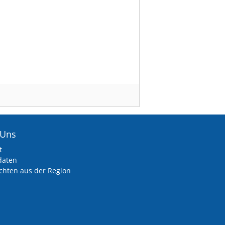
 Uns
t
daten
chten aus der Region