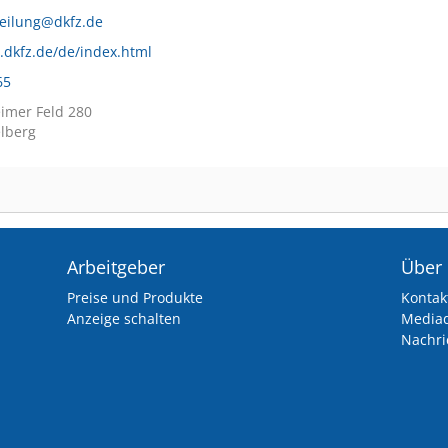
eilung@dkfz.de
.dkfz.de/de/index.html
65
imer Feld 280
lberg
Arbeitgeber
Über
Preise und Produkte
Kontak
Anzeige schalten
Media
Nachri